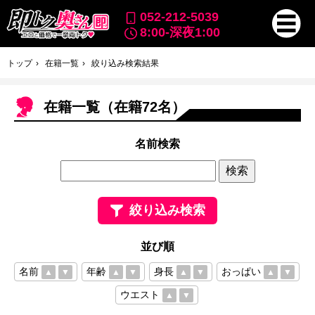
052-212-5039
8:00-深夜1:00
トップ
在籍一覧
絞り込み検索結果
在籍一覧（在籍72名）
名前検索
絞り込み検索
並び順
名前
年齢
身長
おっぱい
▲
▼
▲
▼
▲
▼
▲
▼
ウエスト
▲
▼