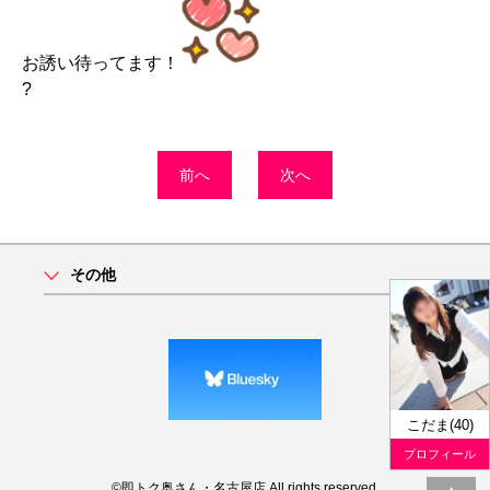
お誘い待ってます！
?
前へ
次へ
その他
こだま(40)
プロフィール
©即トク奥さん・名古屋店 All rights reserved.