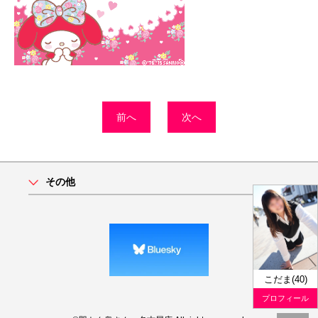
前へ
次へ
その他
こだま(40)
プロフィール