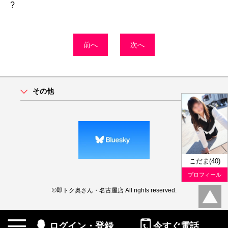
?
前へ
次へ
その他
こだま(40)
プロフィール
©即トク奥さん・名古屋店 All rights reserved.
ログイン・登録
今すぐ電話